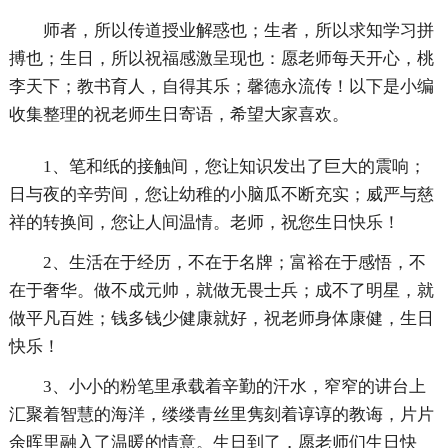
师者，所以传道授业解惑也；生者，所以求知学习拼
搏也；生日，所以祝福感激呈现也：愿老师每天开心，桃
李天下；教书育人，自得其乐；馨德永流传！以下是小编
收集整理的祝老师生日寄语，希望大家喜欢。
1、笔和纸的接触间，您让知识发出了巨大的震响；
日与夜的辛劳间，您让幼稚的小脑瓜不断充实；威严与慈
祥的转换间，您让人间温情。老师，祝您生日快乐！
2、生活在于经历，不在于名牌；富裕在于感悟，不
在于奢华。做不成元帅，就做无畏士兵；成不了明星，就
做平凡百姓；钱多钱少健康就好，祝老师身体康健，生日
快乐！
3、小小的粉笔里承载着辛勤的汗水，窄窄的讲台上
汇聚着智慧的海洋，缕缕青丝里隽刻着谆谆的教诲，片片
余晖里融入了温暖的情意。生日到了，愿老师们生日快