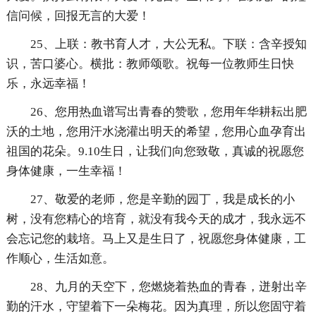
信问候，回报无言的大爱！
25、上联：教书育人才，大公无私。下联：含辛授知
识，苦口婆心。横批：教师颂歌。祝每一位教师生日快
乐，永远幸福！
26、您用热血谱写出青春的赞歌，您用年华耕耘出肥
沃的土地，您用汗水浇灌出明天的希望，您用心血孕育出
祖国的花朵。9.10生日，让我们向您致敬，真诚的祝愿您
身体健康，一生幸福！
27、敬爱的老师，您是辛勤的园丁，我是成长的小
树，没有您精心的培育，就没有我今天的成才，我永远不
会忘记您的栽培。马上又是生日了，祝愿您身体健康，工
作顺心，生活如意。
28、九月的天空下，您燃烧着热血的青春，迸射出辛
勤的汗水，守望着下一朵梅花。因为真理，所以您固守着