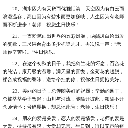
20、湖水因为有天鹅而优雅恬淡，天空因为有白云而
浪漫温存，高山因为有碧水而更加巍峨，人生因为有老师
而不断进步！老师，祝您生日快乐！
21、一支粉笔画出世界的五彩斑斓，两鬓斑白绘出爱
的赞歌，三尺讲台育出多少栋梁之才。再次说一声："老
师你辛苦啦。"生日快乐。
22、在这个初秋的日子，我把剑兰花的怀念，百合花
的纯洁，康乃馨的温馨，满天星的喜悦，金菊花的超脱，
糅合成祝福的香味，送给牵挂的你，祝你生日拥抱美好。
23、美丽的日子，总伴随美好的祝愿；辛勤的园丁，
总被莘莘学子想起；山川与河流，能隔开彼此，却隔不开
念师情怀；号码屡换，却总记此号：老师，生日快乐！
24、朋友的爱是关爱，恋人的爱是情爱，老师的爱是
大爱。扶持虽有限，大爱却无言。生日到，唯以无声的短