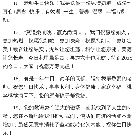
16、老师生日快乐！我要送你一份纯情奶糖：成份=
真心+思念+快乐，有效期=一生，营养=温馨+幸福+感
动。
17、"莫道桑榆晚，霞光尚满天"。我们祝愿您如火，
更加热烈；祝愿您如歌，更加嘹亮；祝愿您如诗，更加壮
美！勤奋让您结实，无私让您坦荡，科学让您康健，美德
让您长寿。今日花甲虽足贵，再添六十也无妨，待到20xx
的今日，大家再祝您万寿无疆！
18、有是一年生日，简单的问候，送给我最敬爱的老
师。祝您生日快乐，事事顺利，身体健康，家庭幸福，桃
李继续满天下。您的所有孩子都爱您。
19、您的教诲象个强大的磁场，使我找到了人生的N
极，您在不断地给我们推动我们，使我们前进的动能不断
增加，虽然无意中消耗了些动能转化为内能，祝你生日快
乐！