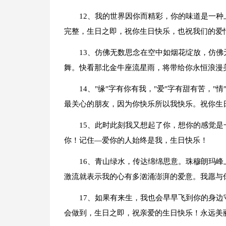
12、我的世界因你而精彩，你的味道是一
完整，生日之即，祝你生日快乐，也祝我们的爱
13、仿佛无数思念在空中如烟花绽放，仿
舞。快看那北金牛座流星雨，将带给你永恒浪漫
14、"缘"字有你有我，"爱"字有甜有苦，"
最关心的朋友，因为你快乐所以我快乐。祝你生
15、此时此刻我又想起了你，想你的感觉
你！记住—爱你的人始终是我，生日快乐！
16、青山绿水，传达绵绵思意。珠穆朗玛
激流就表示我的心有多汹涌澎湃的爱意。我愿与
17、如果有来生，我也会早早飞到你的身
会做到，生日之即，祝亲爱的生日快乐！永远美