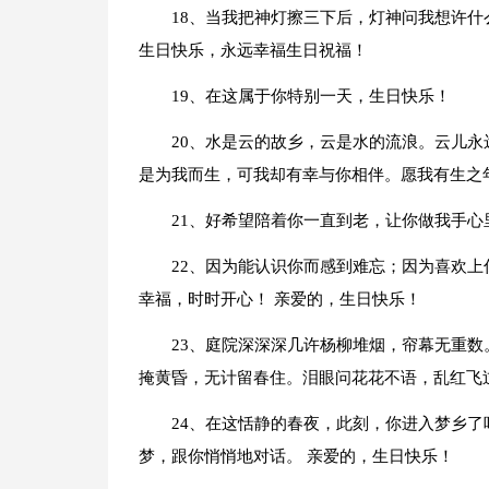
18、当我把神灯擦三下后，灯神问我想许
生日快乐，永远幸福生日祝福！
19、在这属于你特别一天，生日快乐！
20、水是云的故乡，云是水的流浪。云儿永
是为我而生，可我却有幸与你相伴。愿我有生之
21、好希望陪着你一直到老，让你做我手心
22、因为能认识你而感到难忘；因为喜欢
幸福，时时开心！ 亲爱的，生日快乐！
23、庭院深深深几许杨柳堆烟，帘幕无重
掩黄昏，无计留春住。泪眼问花花不语，乱红飞
24、在这恬静的春夜，此刻，你进入梦乡
梦，跟你悄悄地对话。 亲爱的，生日快乐！