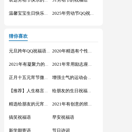
表达劳动节快乐的祝福语短信汇编42条
温馨宝宝生日快乐祝福语30句
2025年劳动节QQ祝福语锦集34条
猜你喜欢
元旦跨年QQ祝福语汇编45条
2020年精选有个性的运动会口号51句
2021年有凝聚力的运动会口号合集83句
2021年常用励志座右铭合集95条
正月十五元宵节微信祝福语锦集61条
增强士气的运动会口号锦集84条
【推荐】人生格言座右铭合集69句
给朋友的生日祝福语66条
精选给朋友的元宵节祝福语大汇总55句
2021年有创意的班级口号37条
搞笑祝福语
早安祝福语
新学期寄语
节日诗词