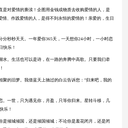
简直是对爱情的亵渎！企图用金钱或物质去收购爱情的人，是
爱情、作践爱情的人，是得不到永恒的爱情的！亲爱的，生日
分分秒秒天天。一年爱你365天，一天想你24小时，一小时恋
日快乐！
的湖水。生活也可以是诗，在一路的奔腾中高歌。只要我们牵
！
相聚的旧梦。我借蓝天上驰过的白云告诉您："归来吧，我的
眷恋。一世，只为遇见你，月盈，只等你归来。星转斗移，几
快乐！
论你是倾城倾国，还是倾国倾城；不论你是羞花闭月，还是闭