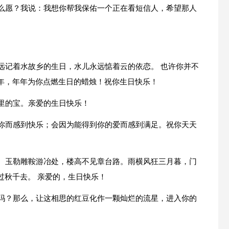
什么愿？我说：我想你帮我保佑一个正在看短信人，希望那人
远记着水故乡的生日，水儿永远惦着云的依恋。 也许你并不
年，年年为你点燃生日的蜡烛！祝你生日快乐！
里的宝。亲爱的生日快乐！
上你而感到快乐；会因为能得到你的爱而感到满足。祝你天天
数。玉勒雕鞍游冶处，楼高不见章台路。雨横风狂三月暮，门
过秋千去。 亲爱的，生日快乐！
了吗？那么，让这相思的红豆化作一颗灿烂的流星，进入你的