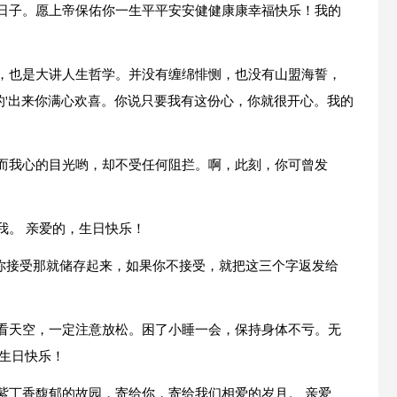
的日子。愿上帝保佑你一生平平安安健健康康幸福快乐！我的
次，也是大讲人生哲学。并没有缠绵悱恻，也没有山盟海誓，
的'出来你满心欢喜。你说只要我有这份心，你就很开心。我的
；而我心的目光哟，却不受任何阻拦。啊，此刻，你可曾发
我。 亲爱的，生日快乐！
果你接受那就储存起来，如果你不接受，就把这三个字返发给
看看天空，一定注意放松。困了小睡一会，保持身体不亏。无
生日快乐！
紫丁香馥郁的故园，寄给你，寄给我们相爱的岁月。 亲爱