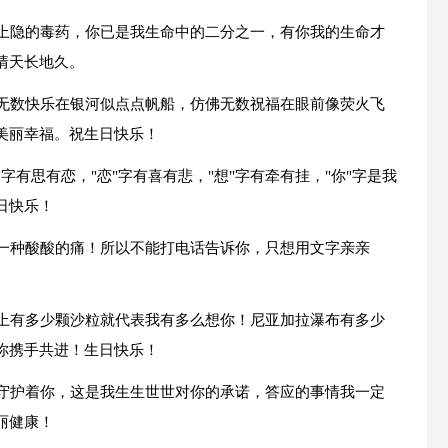
种上隐的毒药，你已是我生命中的二分之一，有你我的生命才
情天长地久。
佛无数快乐在银河似点点帆船，仿佛无数祝福在眼前像荧火飞
美丽幸福。祝生日快乐！
情"字有思有恋，"恋"字有喜有悲，"想"字有牵有挂，"你"字是我
日快乐！
是一种酸酸的痛！所以不能打电话告诉你，只想用文字亲亲
峰上有多少颗沙粒就代表我有多么想你！尼亚加拉瀑布有多少
你携手共进！生日快乐！
边守护着你，这是我生生世世对你的承诺，答应的事情我一定
丽健康！