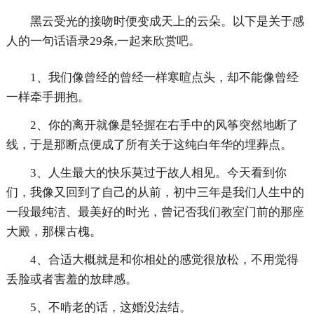
黑云受光的接吻时便变成天上的云朵。以下是关于感
人的一句话语录29条,一起来欣赏吧。
1、我们像曾经的曾经一样寒暄点头，却不能像曾经
一样牵手拥抱。
2、你的离开就像是轻握在右手中的风筝突然地断了
线，于是那断点便成了所有关于这纯白年华的埋葬点。
3、人生最大的快乐莫过于故人相见。今天看到你
们，我像又回到了自己的从前，初中三年是我们人生中的
一段最纯洁、最美好的时光，曾记否我们教室门前的那座
大殿，那棵古槐。
4、合适大概就是和你相处的感觉很放松，不用觉得
丢脸或者害羞的放肆感。
5、不啃老的话，这婚没法结。